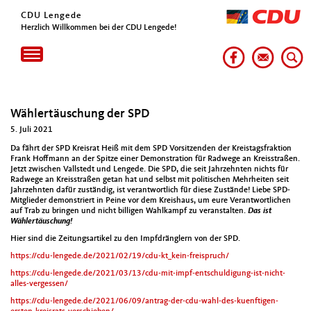
CDU Lengede
Herzlich Willkommen bei der CDU Lengede!
Toggle
navigation
Wählertäuschung der SPD
5. Juli 2021
Da fährt der SPD Kreisrat Heiß mit dem SPD Vorsitzenden der Kreistagsfraktion
Frank Hoffmann an der Spitze einer Demonstration für Radwege an Kreisstraßen.
Jetzt zwischen Vallstedt und Lengede. Die SPD, die seit Jahrzehnten nichts für
Radwege an Kreisstraßen getan hat und selbst mit politischen Mehrheiten seit
Jahrzehnten dafür zuständig, ist verantwortlich für diese Zustände! Liebe SPD-
Mitglieder demonstriert in Peine vor dem Kreishaus, um eure Verantwortlichen
auf Trab zu bringen und nicht billigen Wahlkampf zu veranstalten.
Das ist
Wählertäuschung!
Hier sind die Zeitungsartikel zu den Impfdränglern von der SPD.
https://cdu-lengede.de/2021/02/19/cdu-kt_kein-freispruch/
https://cdu-lengede.de/2021/03/13/cdu-mit-impf-entschuldigung-ist-nicht-
alles-vergessen/
https://cdu-lengede.de/2021/06/09/antrag-der-cdu-wahl-des-kuenftigen-