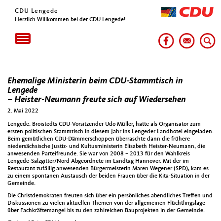
CDU Lengede
Herzlich Willkommen bei der CDU Lengede!
Toggle
navigation
Ehemalige Ministerin beim CDU-Stammtisch in
Lengede
– Heister-Neumann freute sich auf Wiedersehen
2. Mai 2022
Lengede. Broistedts CDU-Vorsitzender Udo Müller, hatte als Organisator zum
ersten politischen Stammtisch in diesem Jahr ins Lengeder Landhotel eingeladen.
Beim gemütlichen CDU-Dämmerschoppen überraschte dann die frühere
niedersächsische Justiz- und Kultusministerin Elisabeth Heister-Neumann, die
anwesenden Parteifreunde. Sie war von 2008 – 2013 für den Wahlkreis
Lengede-Salzgitter/Nord Abgeordnete im Landtag Hannover. Mit der im
Restaurant zufällig anwesenden Bürgermeisterin Maren Wegener (SPD), kam es
zu einem spontanen Austausch der beiden Frauen über die Kita-Situation in der
Gemeinde.
Die Christdemokraten freuten sich über ein persönliches abendliches Treffen und
Diskussionen zu vielen aktuellen Themen von der allgemeinen Flüchtlingslage
über Fachkräftemangel bis zu den zahlreichen Bauprojekten in der Gemeinde.