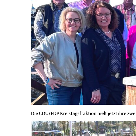
Die CDU/FDP Kreistagsfraktion hielt jetzt ihre zw