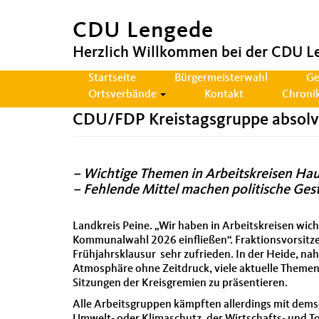
CDU Lengede
Herzlich Willkommen bei der CDU L
Hauptnavigation
Startseite
Bürgermeisterwahl
Ge
Ortsverbände
Kontakt
Chroni
CDU/FDP Kreistagsgruppe absolvie
– Wichtige Themen in Arbeitskreisen Hau
– Fehlende Mittel machen politische Ges
Landkreis Peine. „Wir haben in Arbeitskreisen wich
Kommunalwahl 2026 einfließen“. Fraktionsvorsitzen
Frühjahrsklausur sehr zufrieden. In der Heide, n
Atmosphäre ohne Zeitdruck, viele aktuelle Themen
Sitzungen der Kreisgremien zu präsentieren.
Alle Arbeitsgruppen kämpften allerdings mit dems