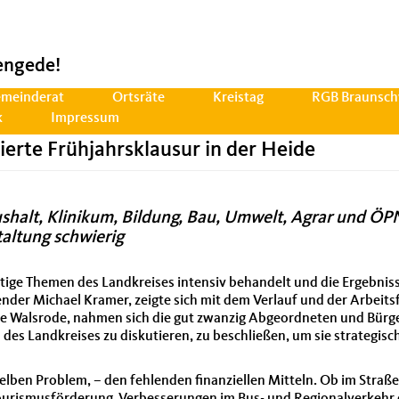
engede!
meinderat
Ortsräte
Kreistag
RGB Braunsch
k
Impressum
rte Frühjahrsklausur in der Heide
shalt, Klinikum, Bildung, Bau, Umwelt, Agrar und ÖP
taltung schwierig
tige Themen des Landkreises intensiv behandelt und die Ergebnisse
der Michael Kramer, zeigte sich mit dem Verlauf und der Arbeitsf
ahe Walsrode, nahmen sich die gut zwanzig Abgeordneten und Bürg
 des Landkreises zu diskutieren, zu beschließen, um sie strateg
elben Problem, – den fehlenden finanziellen Mitteln. Ob im Stra