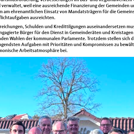
ourismusförderung, Verbesserungen im Bus- und Regionalverkehr o
l verwaltet, weil eine ausreichende Finanzierung der Gemeinden 
allem am ehrenamtlichen Einsatz von Mandatsträgern für die Gemei
flichtaufgaben ausreichten.
reichungen, Schulden und Kredittilgungen auseinandersetzen muss
ngagierte Bürger für den Dienst in Gemeinderäten und Kreistagen
henden Wahlen der kommunalen Parlamente. Trotzdem stellen sich d
ringendsten Aufgaben mit Prioritäten und Kompromissen zu bewält
monische Arbeitsatmosphäre bei.