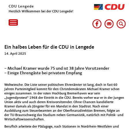
CDU Lengede
Herzlich Willkommen bei der CDU Lengede!
Toggle
navigation
Ein halbes Leben für die CDU in Lengede
14. April 2025
– Michael Kramer wurde 75 und ist 38 Jahre Vorsitzender
– Einige Ehrengäste bei privatem Empfang
Woltwiesche. Die Liste seiner politischen Ehrenämter ist lang, doch in fast 60
Jahren Parteimitglied kommt für den Christdemokraten Michael Kramer schon
einiges zusammen. In der roten Hochburg Bremerhaven war sein
„Jugendprotest“ 1968 der Eintritt in die CDU. Bereits vorher war er in der Jungen
Union aktiv und auch deren Kreisvorsitzender. Ohne Chancen kandidierte
Kramer damals als Jüngster für ein Mandat in den Stadtrat. Nach einer
Ausbildung zum Steuerbeamten an der Oberfinanzdirektion Bremen, folgte an
der TU-Braunschweig das Studium neben Germanistik, natürlich mit Politik- und
Wirtschaftswissenschaften.
Beruflich arbeitete der Pädagoge, nach Stationen in Nordrhein-Westfalen und