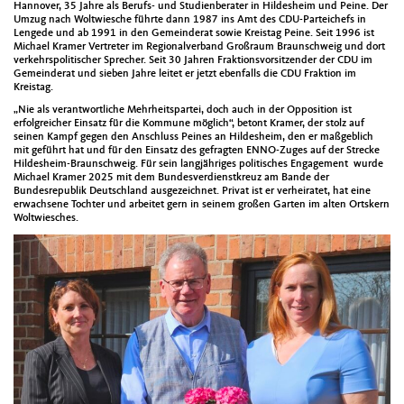
Hannover, 35 Jahre als Berufs- und Studienberater in Hildesheim und Peine. Der
Umzug nach Woltwiesche führte dann 1987 ins Amt des CDU-Parteichefs in
Lengede und ab 1991 in den Gemeinderat sowie Kreistag Peine. Seit 1996 ist
Michael Kramer Vertreter im Regionalverband Großraum Braunschweig und dort
verkehrspolitischer Sprecher. Seit 30 Jahren Fraktionsvorsitzender der CDU im
Gemeinderat und sieben Jahre leitet er jetzt ebenfalls die CDU Fraktion im
Kreistag.
„Nie als verantwortliche Mehrheitspartei, doch auch in der Opposition ist
erfolgreicher Einsatz für die Kommune möglich“, betont Kramer, der stolz auf
seinen Kampf gegen den Anschluss Peines an Hildesheim, den er maßgeblich
mit geführt hat und für den Einsatz des gefragten ENNO-Zuges auf der Strecke
Hildesheim-Braunschweig. Für sein langjähriges politisches Engagement wurde
Michael Kramer 2025 mit dem Bundesverdienstkreuz am Bande der
Bundesrepublik Deutschland ausgezeichnet. Privat ist er verheiratet, hat eine
erwachsene Tochter und arbeitet gern in seinem großen Garten im alten Ortskern
Woltwiesches.