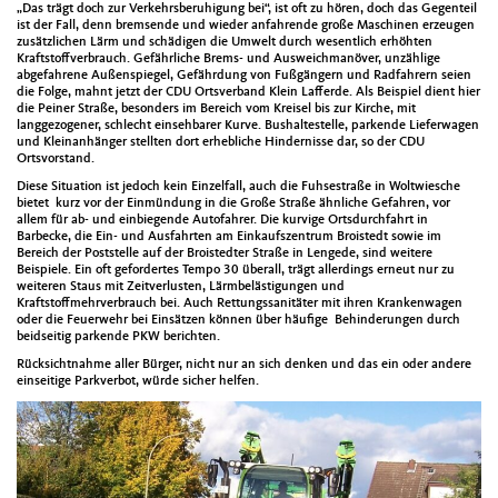
„Das trägt doch zur Verkehrsberuhigung bei“, ist oft zu hören, doch das Gegenteil
ist der Fall, denn bremsende und wieder anfahrende große Maschinen erzeugen
zusätzlichen Lärm und schädigen die Umwelt durch wesentlich erhöhten
Kraftstoffverbrauch. Gefährliche Brems- und Ausweichmanöver, unzählige
abgefahrene Außenspiegel, Gefährdung von Fußgängern und Radfahrern seien
die Folge, mahnt jetzt der CDU Ortsverband Klein Lafferde. Als Beispiel dient hier
die Peiner Straße, besonders im Bereich vom Kreisel bis zur Kirche, mit
langgezogener, schlecht einsehbarer Kurve. Bushaltestelle, parkende Lieferwagen
und Kleinanhänger stellten dort erhebliche Hindernisse dar, so der CDU
Ortsvorstand.
Diese Situation ist jedoch kein Einzelfall, auch die Fuhsestraße in Woltwiesche
bietet kurz vor der Einmündung in die Große Straße ähnliche Gefahren, vor
allem für ab- und einbiegende Autofahrer. Die kurvige Ortsdurchfahrt in
Barbecke, die Ein- und Ausfahrten am Einkaufszentrum Broistedt sowie im
Bereich der Poststelle auf der Broistedter Straße in Lengede, sind weitere
Beispiele. Ein oft gefordertes Tempo 30 überall, trägt allerdings erneut nur zu
weiteren Staus mit Zeitverlusten, Lärmbelästigungen und
Kraftstoffmehrverbrauch bei. Auch Rettungssanitäter mit ihren Krankenwagen
oder die Feuerwehr bei Einsätzen können über häufige Behinderungen durch
beidseitig parkende PKW berichten.
Rücksichtnahme aller Bürger, nicht nur an sich denken und das ein oder andere
einseitige Parkverbot, würde sicher helfen.