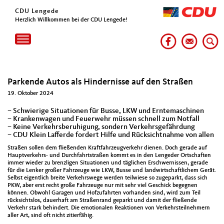
CDU Lengede
Herzlich Willkommen bei der CDU Lengede!
Toggle
navigation
Parkende Autos als Hindernisse auf den Straßen
19. Oktober 2024
– Schwierige Situationen für Busse, LKW und Erntemaschinen
– Krankenwagen und Feuerwehr müssen schnell zum Notfall
– Keine Verkehrsberuhigung, sondern Verkehrsgefährdung
– CDU Klein Lafferde fordert Hilfe und Rücksichtnahme von allen
Straßen sollen dem fließenden Kraftfahrzeugverkehr dienen. Doch gerade auf
Hauptverkehrs- und Durchfahrtstraßen kommt es in den Lengeder Ortschaften
immer wieder zu brenzligen Situationen und täglichen Erschwernissen, gerade
für die Lenker großer Fahrzeuge wie LKW, Busse und landwirtschaftlichem Gerät.
Selbst eigentlich breite Verkehrswege werden teilwiese so zugeparkt, dass sich
PKW, aber erst recht große Fahrzeuge nur mit sehr viel Geschick begegnen
können. Obwohl Garagen und Hofzufahrten vorhanden sind, wird zum Teil
rücksichtslos, dauerhaft am Straßenrand geparkt und damit der fließende
Verkehr stark behindert. Die emotionalen Reaktionen von Verkehrsteilnehmern
aller Art, sind oft nicht zitierfähig.