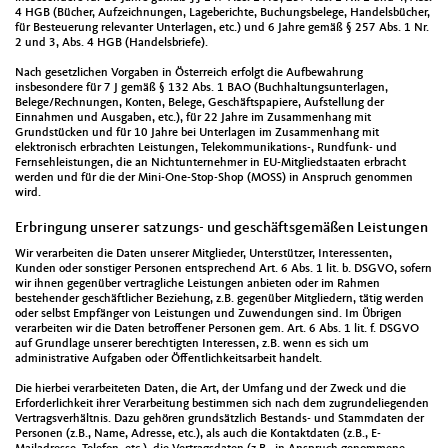
4 HGB (Bücher, Aufzeichnungen, Lageberichte, Buchungsbelege, Handelsbücher,
für Besteuerung relevanter Unterlagen, etc.) und 6 Jahre gemäß § 257 Abs. 1 Nr.
2 und 3, Abs. 4 HGB (Handelsbriefe).
Nach gesetzlichen Vorgaben in Österreich erfolgt die Aufbewahrung
insbesondere für 7 J gemäß § 132 Abs. 1 BAO (Buchhaltungsunterlagen,
Belege/Rechnungen, Konten, Belege, Geschäftspapiere, Aufstellung der
Einnahmen und Ausgaben, etc.), für 22 Jahre im Zusammenhang mit
Grundstücken und für 10 Jahre bei Unterlagen im Zusammenhang mit
elektronisch erbrachten Leistungen, Telekommunikations-, Rundfunk- und
Fernsehleistungen, die an Nichtunternehmer in EU-Mitgliedstaaten erbracht
werden und für die der Mini-One-Stop-Shop (MOSS) in Anspruch genommen
wird.
Erbringung unserer satzungs- und geschäftsgemäßen Leistungen
Wir verarbeiten die Daten unserer Mitglieder, Unterstützer, Interessenten,
Kunden oder sonstiger Personen entsprechend Art. 6 Abs. 1 lit. b. DSGVO, sofern
wir ihnen gegenüber vertragliche Leistungen anbieten oder im Rahmen
bestehender geschäftlicher Beziehung, z.B. gegenüber Mitgliedern, tätig werden
oder selbst Empfänger von Leistungen und Zuwendungen sind. Im Übrigen
verarbeiten wir die Daten betroffener Personen gem. Art. 6 Abs. 1 lit. f. DSGVO
auf Grundlage unserer berechtigten Interessen, z.B. wenn es sich um
administrative Aufgaben oder Öffentlichkeitsarbeit handelt.
Die hierbei verarbeiteten Daten, die Art, der Umfang und der Zweck und die
Erforderlichkeit ihrer Verarbeitung bestimmen sich nach dem zugrundeliegenden
Vertragsverhältnis. Dazu gehören grundsätzlich Bestands- und Stammdaten der
Personen (z.B., Name, Adresse, etc.), als auch die Kontaktdaten (z.B., E-