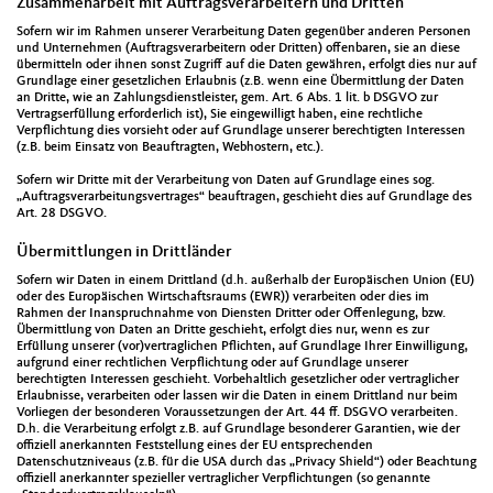
Zusammenarbeit mit Auftragsverarbeitern und Dritten
Sofern wir im Rahmen unserer Verarbeitung Daten gegenüber anderen Personen
und Unternehmen (Auftragsverarbeitern oder Dritten) offenbaren, sie an diese
übermitteln oder ihnen sonst Zugriff auf die Daten gewähren, erfolgt dies nur auf
Grundlage einer gesetzlichen Erlaubnis (z.B. wenn eine Übermittlung der Daten
an Dritte, wie an Zahlungsdienstleister, gem. Art. 6 Abs. 1 lit. b DSGVO zur
Vertragserfüllung erforderlich ist), Sie eingewilligt haben, eine rechtliche
Verpflichtung dies vorsieht oder auf Grundlage unserer berechtigten Interessen
(z.B. beim Einsatz von Beauftragten, Webhostern, etc.).
Sofern wir Dritte mit der Verarbeitung von Daten auf Grundlage eines sog.
„Auftragsverarbeitungsvertrages“ beauftragen, geschieht dies auf Grundlage des
Art. 28 DSGVO.
Übermittlungen in Drittländer
Sofern wir Daten in einem Drittland (d.h. außerhalb der Europäischen Union (EU)
oder des Europäischen Wirtschaftsraums (EWR)) verarbeiten oder dies im
Rahmen der Inanspruchnahme von Diensten Dritter oder Offenlegung, bzw.
Übermittlung von Daten an Dritte geschieht, erfolgt dies nur, wenn es zur
Erfüllung unserer (vor)vertraglichen Pflichten, auf Grundlage Ihrer Einwilligung,
aufgrund einer rechtlichen Verpflichtung oder auf Grundlage unserer
berechtigten Interessen geschieht. Vorbehaltlich gesetzlicher oder vertraglicher
Erlaubnisse, verarbeiten oder lassen wir die Daten in einem Drittland nur beim
Vorliegen der besonderen Voraussetzungen der Art. 44 ff. DSGVO verarbeiten.
D.h. die Verarbeitung erfolgt z.B. auf Grundlage besonderer Garantien, wie der
offiziell anerkannten Feststellung eines der EU entsprechenden
Datenschutzniveaus (z.B. für die USA durch das „Privacy Shield“) oder Beachtung
offiziell anerkannter spezieller vertraglicher Verpflichtungen (so genannte