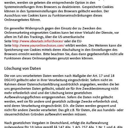
werden, werden sie gebeten die entsprechende Option in den
Systemeinstellungen ihres Browsers zu deaktivieren. Gespeicherte Cookies
können in den Systemeinstellungen des Browsers gelöscht werden. Der
Ausschluss von Cookies kann zu Funktionseinschränkungen dieses
Onlineangebotes führen.
Ein genereller Widerspruch gegen den Einsatz der zu Zwecken des
Onlinemarketing eingesetzten Cookies kann bei einer Vielzahl der Dienste, vor
allem im Fall des Trackings, über die US-amerikanische
Seite
http://www.aboutads.info/choices/
oder die EU-
Seite
http://www.youronlinechoices.com/
erklärt werden. Des Weiteren kann die
Speicherung von Cookies mittels deren Abschaltung in den Einstellungen des
Browsers erreicht werden. Bitte beachten Sie, dass dann gegebenenfalls nicht alle
Funktionen dieses Onlineangebotes genutzt werden können.
Löschung von Daten
Die von uns verarbeiteten Daten werden nach Maßgabe der Art. 17 und 18
DSGVO gelöscht oder in ihrer Verarbeitung eingeschränkt. Sofern nicht im
Rahmen dieser Datenschutzerklärung ausdrücklich angegeben, werden die bei
uns gespeicherten Daten gelöscht, sobald sie für ihre Zweckbestimmung nicht
mehr erforderlich sind und der Löschung keine gesetzlichen
Aufbewahrungspflichten entgegenstehen. Sofern die Daten nicht gelöscht
werden, weil sie für andere und gesetzlich zulässige Zwecke erforderlich sind,
wird deren Verarbeitung eingeschränkt. D.h. die Daten werden gesperrt und
nicht für andere Zwecke verarbeitet. Das gilt z.B. für Daten, die aus handels- oder
steuerrechtlichen Gründen aufbewahrt werden müssen.
Nach gesetzlichen Vorgaben in Deutschland, erfolgt die Aufbewahrung
insbesondere für 10 Jahre gemäß §§ 147 Abs. 1 AO, 257 Abs. 1 Nr. 1 und 4, Abs.