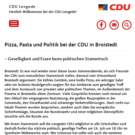
CDU Lengede
Herzlich Willkommen bei der CDU Lengede!
Toggle
navigation
Pizza, Pasta und Politik bei der CDU in Broistedt
– Geselligkeit und Essen beim politischen Stammtisch
Broistedt. Es war mal wieder einer dieser lauen Sommerabende, als sich Freunde
der CDU zum monatlichen Stammtisch trafen, diesmal vom Ortsverband
Broistedt organisiert. Ein kühles Getränk, eine heiße Pizza, ein würziger Salat
oder ein leckeres Nudelgericht sorgten für das Ambiente zum geselligen Treff
und dem Austausch von privaten oder politischen Themen, im Außenbereich der
Pizzeria in Broistedts altem Zentrum. Viele Gespräche kreisten noch einmal um
den Ablauf der vergangenen Ratssitzung, die großen Bauprojekte in der
Gemeinde, den Einzelhandel und schwierige Verkehrsführungen. Doch nicht nur
lokale Themen wurden besprochen, sondern auch über die europäische
Sicherheitslage, Situation der Bundeswehr und einer möglichen Dienstpflicht
tauschte sich die Runde aus.
Mit ihrem Stammtisch will die Lengeder CDU möglichst in alle Ortschaften und
deshalb findet das nächste politisch, gesellige Treffen am 16. Juli um 18 Uhr im
Sportheim Woltwiesche statt. Wer Interesse hat sollte sich auch die weiteren