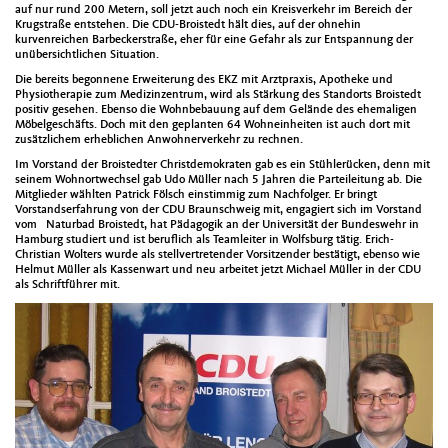
auf nur rund 200 Metern, soll jetzt auch noch ein Kreisverkehr im Bereich der
Krugstraße entstehen. Die CDU-Broistedt hält dies, auf der ohnehin
kurvenreichen Barbeckerstraße, eher für eine Gefahr als zur Entspannung der
unübersichtlichen Situation.
Die bereits begonnene Erweiterung des EKZ mit Arztpraxis, Apotheke und
Physiotherapie zum Medizinzentrum, wird als Stärkung des Standorts Broistedt
positiv gesehen. Ebenso die Wohnbebauung auf dem Gelände des ehemaligen
Möbelgeschäfts. Doch mit den geplanten 64 Wohneinheiten ist auch dort mit
zusätzlichem erheblichen Anwohnerverkehr zu rechnen.
Im Vorstand der Broistedter Christdemokraten gab es ein Stühlerücken, denn mit
seinem Wohnortwechsel gab Udo Müller nach 5 Jahren die Parteileitung ab. Die
Mitglieder wählten Patrick Fölsch einstimmig zum Nachfolger. Er bringt
Vorstandserfahrung von der CDU Braunschweig mit, engagiert sich im Vorstand
vom Naturbad Broistedt, hat Pädagogik an der Universität der Bundeswehr in
Hamburg studiert und ist beruflich als Teamleiter in Wolfsburg tätig. Erich-
Christian Wolters wurde als stellvertretender Vorsitzender bestätigt, ebenso wie
Helmut Müller als Kassenwart und neu arbeitet jetzt Michael Müller in der CDU
als Schriftführer mit.