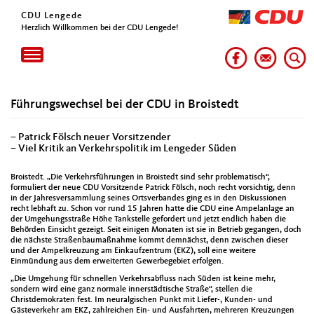
CDU Lengede
Herzlich Willkommen bei der CDU Lengede!
Toggle
navigation
Führungswechsel bei der CDU in Broistedt
– Patrick Fölsch neuer Vorsitzender
– Viel Kritik an Verkehrspolitik im Lengeder Süden
Broistedt. „Die Verkehrsführungen in Broistedt sind sehr problematisch“,
formuliert der neue CDU Vorsitzende Patrick Fölsch, noch recht vorsichtig, denn
in der Jahresversammlung seines Ortsverbandes ging es in den Diskussionen
recht lebhaft zu. Schon vor rund 15 Jahren hatte die CDU eine Ampelanlage an
der Umgehungsstraße Höhe Tankstelle gefordert und jetzt endlich haben die
Behörden Einsicht gezeigt. Seit einigen Monaten ist sie in Betrieb gegangen, doch
die nächste Straßenbaumaßnahme kommt demnächst, denn zwischen dieser
und der Ampelkreuzung am Einkaufzentrum (EKZ), soll eine weitere
Einmündung aus dem erweiterten Gewerbegebiet erfolgen.
„Die Umgehung für schnellen Verkehrsabfluss nach Süden ist keine mehr,
sondern wird eine ganz normale innerstädtische Straße“, stellen die
Christdemokraten fest. Im neuralgischen Punkt mit Liefer-, Kunden- und
Gästeverkehr am EKZ, zahlreichen Ein- und Ausfahrten, mehreren Kreuzungen