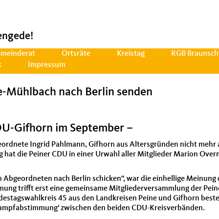
engede!
meinderat
Ortsräte
Kreistag
RGB Braunsch
k
Impressum
-Mühlbach nach Berlin senden
CDU-Gifhorn im September –
rdnete Ingrid Pahlmann, Gifhorn aus Altersgründen nicht mehr a
tag hat die Peiner CDU in einer Urwahl aller Mitglieder Marion O
nen Abgeordneten nach Berlin schicken“, war die einhellige Meinun
mung trifft erst eine gemeinsame Mitgliederversammlung der Pein
destagswahlkreis 45 aus den Landkreisen Peine und Gifhorn beste
Kampfabstimmung‘ zwischen den beiden CDU-Kreisverbänden.