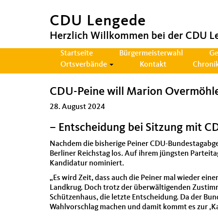
CDU Lengede
Herzlich Willkommen bei der CDU L
Hauptnavigation
Startseite
Bürgermeisterwahl
Ge
Ortsverbände
Kontakt
Chroni
CDU-Peine will Marion Overmöhle
28. August 2024
– Entscheidung bei Sitzung mit 
Nachdem die bisherige Peiner CDU-Bundestagabgeo
Berliner Reichstag los. Auf ihrem jüngsten Partei
Kandidatur nominiert.
„Es wird Zeit, dass auch die Peiner mal wieder ei
Landkrug. Doch trotz der überwältigenden Zustim
Schützenhaus, die letzte Entscheidung. Da der Bun
Wahlvorschlag machen und damit kommt es zur ‚