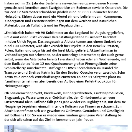
haben sich im 25. Jahr des Bestehens inzwischen europaweit einen Namen
gemacht und betreiben auch Zweigbetriebe am Bodensee sowie in Österreich. Die
zur Zeit 12 Mitarbeiter schreddern jährlich rund 30 000 Kubikmeter feinste
Holzspäne, färben davon rund ein Viertel ein und beliefern dann Kommunen,
Kindergärten und Freizeiteinrichtungen mit dem weichen und natürlichen
Material, dass als Fallschutz und im Wegebau dient.
„Erst kürzlich haben wir 90 Kubikmeter an das Legoland bei Augsburg geliefert,
um damit einen Platz vor einer Veranstaltungsbühne zu sichern“, berichtet
Inhaber Ulrich Pogan. Das ausgesuchte Altholz kommt aus einem Umkreis von
rund 100 Kilometer, wird aber veredelt für Projekte in den Benelux-Staaten,
Polen, Italien und sogar bis auf die Insel Malta geliefert. Aktuell sei man in
Verhandlungen mit Schweden, so der umtriebige Unternehmer, der auch gerne
selbst, wenn die Mitarbeiter bereits Feierabend haben oder am Wochenende, mit
dem Radlader auf dem 12 ooo Quadratmeter großen Firmengelände seine
Schnitzelberge umschichtet. Fünf eigene LKW‘s übernehmen im Handel die
Transporte und Ehefrau Katrin ist für den Betrieb Öcocolor verantwortlich. Sohn
Kevin studiert noch Wirtschaftsingenieurwesen an der FH Salzgitter, plant im
Familienunternehmen aber bereits den Aufbau einer Pellet-Produktion für
Heizungsanlagen.
Ob Seniorenwohnprojekt, Kreidewerk, Hühnergroßbetrieb, Karottenproduktion,
Biogasanlage, Wasserturm oder Gebläsehalle, den Christdemokarten vom
Ortsvorstand Klein Lafferde fällt jedes Jahr wieder ein Highlight ein, mit dem sie
Neugierige begeistern einmal hinter die Kulissen von Firmen zu schauen. Zum
Abschluss traf man sich wie gewohnt zu Grillwurst, Getränken und Geselligkeit
auf Bollmans Hof. So war es wieder eine rundum gelungene Veranstaltung bei
der sich alle schon auf das Ziel im kommenden Jahr freuen.