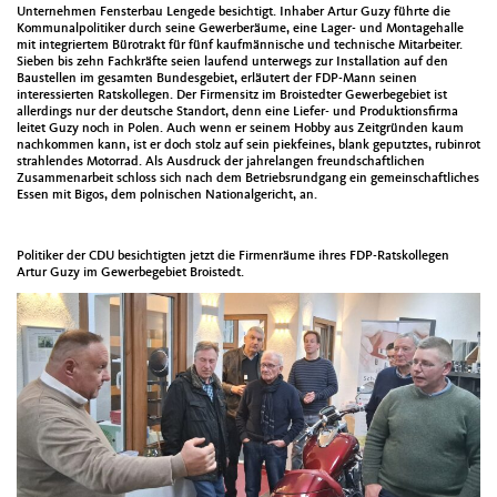
Unternehmen Fensterbau Lengede besichtigt. Inhaber Artur Guzy führte die
Kommunalpolitiker durch seine Gewerberäume, eine Lager- und Montagehalle
mit integriertem Bürotrakt für fünf kaufmännische und technische Mitarbeiter.
Sieben bis zehn Fachkräfte seien laufend unterwegs zur Installation auf den
Baustellen im gesamten Bundesgebiet, erläutert der FDP-Mann seinen
interessierten Ratskollegen. Der Firmensitz im Broistedter Gewerbegebiet ist
allerdings nur der deutsche Standort, denn eine Liefer- und Produktionsfirma
leitet Guzy noch in Polen. Auch wenn er seinem Hobby aus Zeitgründen kaum
nachkommen kann, ist er doch stolz auf sein piekfeines, blank geputztes, rubinrot
strahlendes Motorrad. Als Ausdruck der jahrelangen freundschaftlichen
Zusammenarbeit schloss sich nach dem Betriebsrundgang ein gemeinschaftliches
Essen mit Bigos, dem polnischen Nationalgericht, an.
Politiker der CDU besichtigten jetzt die Firmenräume ihres FDP-Ratskollegen
Artur Guzy im Gewerbegebiet Broistedt.