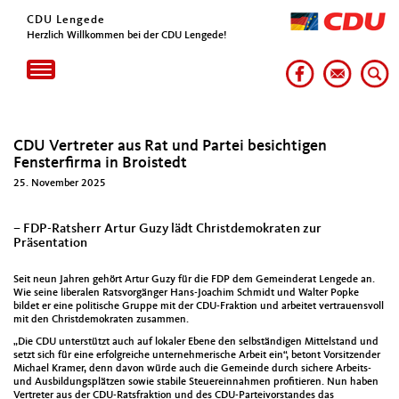
CDU Lengede
Herzlich Willkommen bei der CDU Lengede!
Toggle
navigation
CDU Vertreter aus Rat und Partei besichtigen
Fensterfirma in Broistedt
25. November 2025
– FDP-Ratsherr Artur Guzy lädt Christdemokraten zur
Präsentation
Seit neun Jahren gehört Artur Guzy für die FDP dem Gemeinderat Lengede an.
Wie seine liberalen Ratsvorgänger Hans-Joachim Schmidt und Walter Popke
bildet er eine politische Gruppe mit der CDU-Fraktion und arbeitet vertrauensvoll
mit den Christdemokraten zusammen.
„Die CDU unterstützt auch auf lokaler Ebene den selbständigen Mittelstand und
setzt sich für eine erfolgreiche unternehmerische Arbeit ein“, betont Vorsitzender
Michael Kramer, denn davon würde auch die Gemeinde durch sichere Arbeits-
und Ausbildungsplätzen sowie stabile Steuereinnahmen profitieren. Nun haben
Vertreter aus der CDU-Ratsfraktion und des CDU-Parteivorstandes das