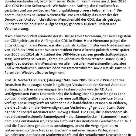
Bundesvorstandes ist, betonte in seiner Rede im Forum Peine am 3. Juni 2026:
„Die CDU ist kein Selbstzweck. Wir haben den Auftrag, die Gesellschaft zu
gestalten und am politischen Meinungsbildungsprozess teilzunehmen.“ Die
Kommunalpolitik sei keine Nebensache. Vor Ort schlage das Herz der der
Demokratie. Und zum christlichen Menschenbild der CDU, das als geistiges
Fundament die politische Aufgabe trage, gehörten zugleich Freiheit und
Verantwortung.
Nach Christoph Plett erinnerte der 85jährige
Horst
Horrmann
, der zum Urgestein
der CDU gehört, an die Anfänge der CDU in Peine. Horst Horrmann prägte die
Entwicklung im Kreis Peine, war aber auch als Kultusminister von Niedersachsen
von 1988 bis 1990 unter Ministerpräsident Ernst Albrecht politisch sowie später
von 2005 bis 2014 als Präsident des DRK-Niedersachsen gesellschaftspolitisch
tätig. Weitsichtig sei vor 80 Jahren die „christlich demokratische Union“ (CDU)
gegründet worden, um Menschen vor allem bei allen konfessionellen, sozialen
und wirtschaftlichen Unterschieden zusammenzuführen sowie um als ganz neue
Partei den Wiederaufbau zu beginnen.
Prof. Dr.
Norbert Lammert
, Jahrgang 1948, von 2005 bis 2017 Präsident des
Deutschen Bundestages sowie langjähriger Vorsitzender der Konrad-Adenauer
Stiftung, sprach in seiner engagierten Festansprache von der CDU als
„erfolgreichsten Partei Deutschlands“, die bislang über 50 Jahre lang das Land
politisch (mit-) geführt habe und über eine auffällige und beispiellose Bilanz
verfüge. Diese Prägekraft sei nicht ohne die handelnden Personen zu erklären,
die die „Einsicht in die Notwendigkeit zur Veränderung“ gehabt hätten. Dabei
nannte er Konrad Adenauer und Ludwig Erhard. Die CDU, die insbesondere als
neue überkonfessionelle Sammelpartei – als „Sammelbecken“ (Lammert) – nach
dem Krieg entstanden ist, habe am Tiefpunkt der deutschen Geschichte den Mut
und die Zuversicht gehabt, neu anzufangen, „nicht die Vergangenheit zu
restaurieren, sondern Neues zu machen“ – mit einer neuen Partei, einem
Grundgesetz, der Sozialen Marktwirtschaft und der Verankerung Deutschlands in