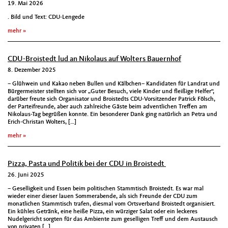
19. Mai 2026
. Bild und Text: CDU-Lengede
mehr
CDU-Broistedt lud an Nikolaus auf Wolters Bauernhof
8. Dezember 2025
– Glühwein und Kakao neben Bullen und Kälbchen– Kandidaten für Landrat und
Bürgermeister stellten sich vor „Guter Besuch, viele Kinder und fleißige Helfer“,
darüber freute sich Organisator und Broistedts CDU-Vorsitzender Patrick Fölsch,
der Parteifreunde, aber auch zahlreiche Gäste beim adventlichen Treffen am
Nikolaus-Tag begrüßen konnte. Ein besonderer Dank ging natürlich an Petra und
Erich-Christan Wolters, […]
mehr
Pizza, Pasta und Politik bei der CDU in Broistedt
26. Juni 2025
– Geselligkeit und Essen beim politischen Stammtisch Broistedt. Es war mal
wieder einer dieser lauen Sommerabende, als sich Freunde der CDU zum
monatlichen Stammtisch trafen, diesmal vom Ortsverband Broistedt organisiert.
Ein kühles Getränk, eine heiße Pizza, ein würziger Salat oder ein leckeres
Nudelgericht sorgten für das Ambiente zum geselligen Treff und dem Austausch
von privaten […]