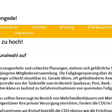
engede!
meinderat
Ortsräte
Kreistag
RGB Braunsch
k
Impressum
 zu hoch!
unalwahl auf
eugverkehr und schlechte Planungen, mehren sich gefährliche Sit
r jüngsten Mitgliederversammlung. Die Fußgängerquerung über d
nger schlecht einsehbar ist. Gerade ältere, oft gehbehinderte Anw
straße von der Tankstelle zum im Bereich Sparkasse, Post, Bank,
ten käme es laufend zu Gefahrensituationen von querenden Fußg
os sollten bevorzugt im Bereich von Mehrfamilienhäusern mit Mi
gentümer ihre private Versorgung einrichten, fordert die CDU in
aufszentrums am Kreisel begrüßt die CDU ebenso wie die Errichtun