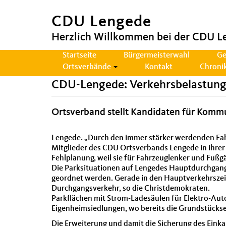
CDU Lengede
Herzlich Willkommen bei der CDU L
Hauptnavigation
Startseite
Bürgermeisterwahl
Ge
Ortsverbände
Kontakt
Chroni
CDU-Lengede: Verkehrsbelastung
Ortsverband stellt Kandidaten für Komm
Lengede. „Durch den immer stärker werdenden Fahrz
Mitglieder des CDU Ortsverbands Lengede in ihre
Fehlplanung, weil sie für Fahrzeuglenker und Fußgä
Die Parksituationen auf Lengedes Hauptdurchgangs
geordnet werden. Gerade in den Hauptverkehrszei
Durchgangsverkehr, so die Christdemokraten.
Parkflächen mit Strom-Ladesäulen für Elektro-Aut
Eigenheimsiedlungen, wo bereits die Grundstücksei
Die Erweiterung und damit die Sicherung des Eink