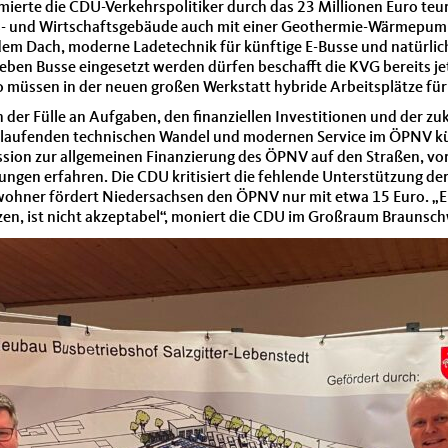
ierte die CDU-Verkehrspolitiker durch das 23 Millionen Euro teure
bs- und Wirtschaftsgebäude auch mit einer Geothermie-Wärmep
dem Dach, moderne Ladetechnik für künftige E-Busse und natürlic
rieben Busse eingesetzt werden dürfen beschafft die KVG bereits j
 müssen in der neuen großen Werkstatt hybride Arbeitsplätze für
 der Fülle an Aufgaben, den finanziellen Investitionen und der 
n laufenden technischen Wandel und modernen Service im ÖPNV künf
ion zur allgemeinen Finanzierung des ÖPNV auf den Straßen, vor
ungen erfahren. Die CDU kritisiert die fehlende Unterstützung de
ohner fördert Niedersachsen den ÖPNV nur mit etwa 15 Euro. „E
en, ist nicht akzeptabel“, moniert die CDU im Großraum Braunsch