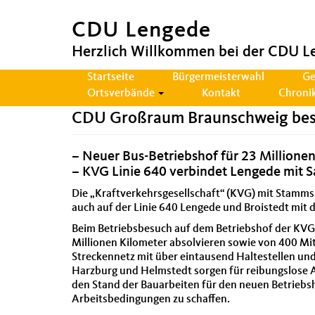
CDU Lengede
Herzlich Willkommen bei der CDU L
Hauptnavigation
Startseite
Bürgermeisterwahl
Ge
Ortsverbände
Kontakt
Chroni
CDU Großraum Braunschweig besic
– Neuer Bus-Betriebshof für 23 Millione
– KVG Linie 640 verbindet Lengede mit Sa
Die „Kraftverkehrsgesellschaft“ (KVG) mit Stammsit
auch auf der Linie 640 Lengede und Broistedt mit 
Beim Betriebsbesuch auf dem Betriebshof der KVG
Millionen Kilometer absolvieren sowie von 400 Mit
Streckennetz mit über eintausend Haltestellen und
Harzburg und Helmstedt sorgen für reibungslose A
den Stand der Bauarbeiten für den neuen Betriebs
Arbeitsbedingungen zu schaffen.