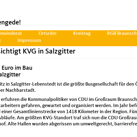
engede!
meinderat
Ortsräte
Kreistag
RGB Braunsch
k
Impressum
htigt KVG in Salzgitter
n Euro im Bau
lzgitter
z in Salzgitter-Lebenstedt ist die größte Busgesellschaft für den
der Nachbarstadt.
 erfuhren die Kommunalpolitiker von CDU im Großraum Braunschwe
arbeitern gefahren, gewartet und organisiert werden. Im Jahr bef
 einer Gesamtlinienstrecke von 1418 Kilometer in der Region. Fünf
bläufe. Am größten KVG-Standort traf sich nun die CDU Großraum
hof. Alte Hallen wurden abgerissen um umweltgerecht, barrierefr