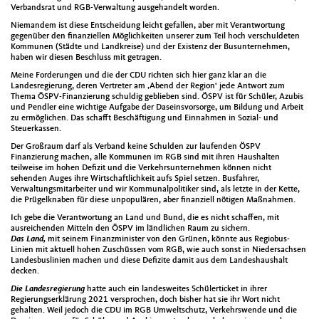
Verbandsrat und RGB-Verwaltung ausgehandelt worden.
Niemandem ist diese Entscheidung leicht gefallen, aber mit Verantwortung
gegenüber den finanziellen Möglichkeiten unserer zum Teil hoch verschuldeten
Kommunen (Städte und Landkreise) und der Existenz der Busunternehmen,
haben wir diesen Beschluss mit getragen.
Meine Forderungen und die der CDU richten sich hier ganz klar an die
Landesregierung, deren Vertreter am ‚Abend der Region‘ jede Antwort zum
Thema ÖSPV-Finanzierung schuldig geblieben sind. ÖSPV ist für Schüler, Azubis
und Pendler eine wichtige Aufgabe der Daseinsvorsorge, um Bildung und Arbeit
zu ermöglichen. Das schafft Beschäftigung und Einnahmen in Sozial- und
Steuerkassen.
Der Großraum darf als Verband keine Schulden zur laufenden ÖSPV
Finanzierung machen, alle Kommunen im RGB sind mit ihren Haushalten
teilweise im hohen Defizit und die Verkehrsunternehmen können nicht
sehenden Auges ihre Wirtschaftlichkeit aufs Spiel setzen. Busfahrer,
Verwaltungsmitarbeiter und wir Kommunalpolitiker sind, als letzte in der Kette,
die Prügelknaben für diese unpopulären, aber finanziell nötigen Maßnahmen.
Ich gebe die Verantwortung an Land und Bund, die es nicht schaffen, mit
ausreichenden Mitteln den ÖSPV im ländlichen Raum zu sichern.
Das Land,
mit seinem Finanzminister von den Grünen, könnte aus Regiobus-
Linien mit aktuell hohen Zuschüssen vom RGB, wie auch sonst in Niedersachsen
Landesbuslinien machen und diese Defizite damit aus dem Landeshaushalt
decken.
Die Landesregierung
hatte auch ein landesweites Schülerticket in ihrer
Regierungserklärung 2021 versprochen, doch bisher hat sie ihr Wort nicht
gehalten. Weil jedoch die CDU im RGB Umweltschutz, Verkehrswende und die