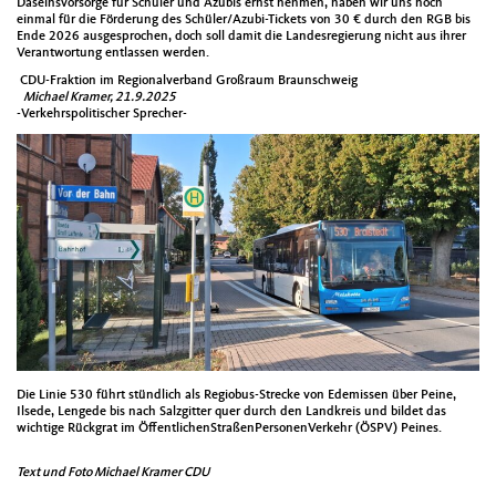
Daseinsvorsorge für Schüler und Azubis ernst nehmen, haben wir uns noch
einmal für die Förderung des Schüler/Azubi-Tickets von 30 € durch den RGB bis
Ende 2026 ausgesprochen, doch soll damit die Landesregierung nicht aus ihrer
Verantwortung entlassen werden.
CDU-Fraktion im Regionalverband Großraum Braunschweig
Michael Kramer, 21.9.2025
-Verkehrspolitischer Sprecher-
Die Linie 530 führt stündlich als Regiobus-Strecke von Edemissen über Peine,
Ilsede, Lengede bis nach Salzgitter quer durch den Landkreis und bildet das
wichtige Rückgrat im ÖffentlichenStraßenPersonenVerkehr (ÖSPV) Peines.
Text und Foto Michael Kramer CDU