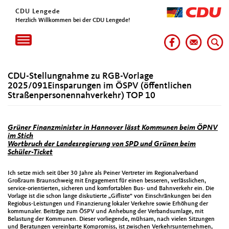
CDU Lengede
Herzlich Willkommen bei der CDU Lengede!
Toggle
navigation
CDU-Stellungnahme zu RGB-Vorlage
2025/091Einsparungen im ÖSPV (öffentlichen
Straßenpersonennahverkehr) TOP 10
Grüner Finanzminister in Hannover lässt Kommunen beim ÖPNV
im Stich
Wortbruch der Landesregierung von SPD und Grünen beim
Schüler-Ticket
Ich setze mich seit über 30 Jahre als Peiner Vertreter im Regionalverband
Großraum Braunschweig mit Engagement für einen besseren, verlässlichen,
service-orientierten, sicheren und komfortablen Bus- und Bahnverkehr ein. Die
Vorlage ist die schon lange diskutierte „Gifliste“ von Einschränkungen bei den
Regiobus-Leistungen und Finanzierung lokaler Verkehre sowie Erhöhung der
kommunaler. Beiträge zum ÖSPV und Anhebung der Verbandsumlage, mit
Belastung der Kommunen. Dieser vorliegende, mühsam, nach vielen Sitzungen
und Beratungen vereinbarte Kompromiss, ist zwischen Verkehrsunternehmen,