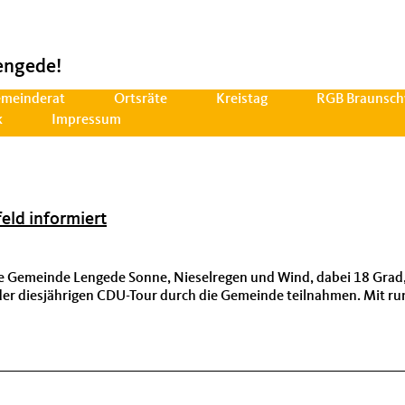
engede!
meinderat
Ortsräte
Kreistag
RGB Braunsch
k
Impressum
eld informiert
e Gemeinde Lengede Sonne, Nieselregen und Wind, dabei 18 Grad, 
 der diesjährigen CDU-Tour durch die Gemeinde teilnahmen. Mit ru