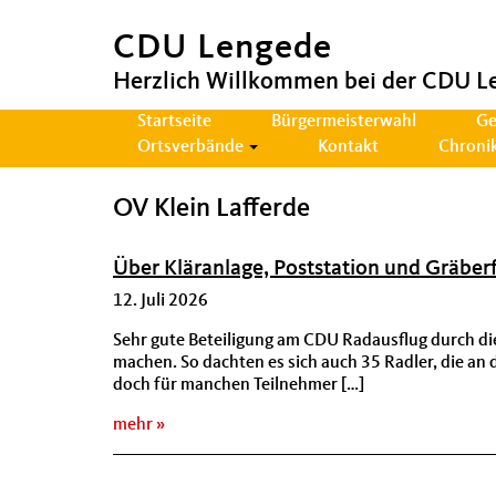
CDU Lengede
Herzlich Willkommen bei der CDU L
Hauptnavigation
Startseite
Bürgermeisterwahl
Ge
Ortsverbände
Kontakt
Chroni
OV Klein Lafferde
Über Kläranlage, Poststation und Gräberf
12. Juli 2026
Sehr gute Beteiligung am CDU Radausflug durch di
machen. So dachten es sich auch 35 Radler, die an
doch für manchen Teilnehmer […]
mehr